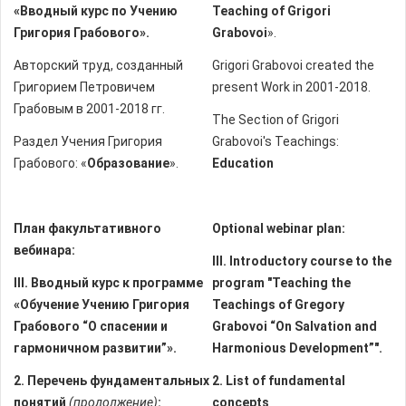
«
Вводный курс по Учению
Teaching of Grigori
Григория Грабового
».
Grabovoi
».
Авторский труд, созданный
Grigori Grabovoi created the
Григорием Петровичем
present Work in 2001-2018.
Грабовым в 2001-2018 гг.
The Section of Grigori
Раздел Учения Григория
Grabovoi's Teachings:
Грабового: «
Образование
».
Education
План факультативного
Optional webinar plan:
вебинара:
III. Introductory course to the
III
. Вводный курс к программе
program "Teaching the
«Обучение Учению Григория
Teachings of Gregory
Грабового “О спасении и
Grabovoi “On Salvation and
гармоничном развитии”».
Harmonious Development”".
2. Перечень фундаментальных
2. List of fundamental
понятий
(продолжение)
:
concepts