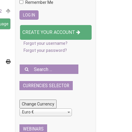
Remember Me
2
guage
CREATE YOUR ACCOUNT
Forgot your username?
Forgot your password?
CURRENCIES SELECTOR
Euro €
WEBINARS