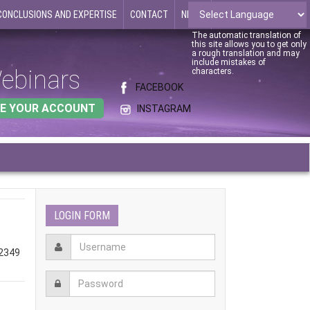
CONCLUSIONS AND EXPERTISE
CONTACT
NEWS
The automatic translation of
this site allows you to get only
a rough translation and may
include mistakes of
ebinars
characters.
FACEBOOK
E YOUR ACCOUNT
INSTAGRAM
LOGIN FORM
 2349