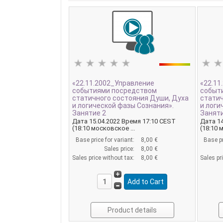
«22.11.2002_Управление
«22.11
событиями посредством
событ
статичного состояния Души, Духа
статич
и логической фазы Сознания».
и логи
Занятие 2
Заняти
Дата 15.04.2022 Время 17:10 CEST
Дата 14
(18:10 московское ...
(18:10 
Base price for variant:
8,00 €
Base pr
Sales price:
8,00 €
Sales price without tax:
8,00 €
Sales pr
Product details