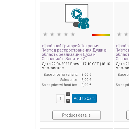
«Грабовой Григорий Петрович
«Грабо
“Метод распространения Души в
“Мето
область реализации Духа и
област
Сознания”». Занятие 2.
Сознан
Дата 22.04.2022 Время 17:10 CET (18:10
Дата 21
московское ...
московс
Base price for variant:
8,00 €
Base pr
Sales price:
8,00 €
Sales price without tax:
8,00 €
Sales pr
Product details