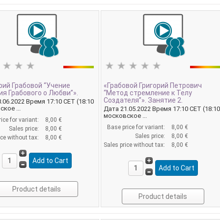
рий Грабовой “Учение
«Грабовой Григорий Петрович
ия Грабового о Любви”».
“Метод стремление к Телу
Создателя”». Занятие 2.
.06.2022 Время 17:10 CET (18:10
кое ...
Дата 21.05.2022 Время 17:10 CET (18:1
московское ...
ice for variant:
8,00 €
Base price for variant:
8,00 €
Sales price:
8,00 €
Sales price:
8,00 €
ice without tax:
8,00 €
Sales price without tax:
8,00 €
Product details
Product details