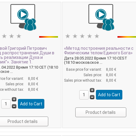
вой Григорий Петрович
«Метод построения реальности с
д распространения Души в
Физическим телом Единого Бога»
ь реализации Духа и
Дата 28.05.2022 Время 17:10 CEST
ия”». Занятие 1.
(18:10 московское ...
.04.2022 Время 17:10 CET (18:10
Base price for variant:
8,00 €
кое ...
Sales price:
8,00 €
ice for variant:
8,00 €
Sales price without tax:
8,00 €
Sales price:
8,00 €
ice without tax:
8,00 €
Product details
Product details