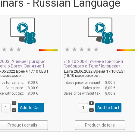
inars - Russian Language
.2003_Учение Григория
«18.10.2003_Учение Григория
ого о Боге». Занятие 1
Грабового о Теле Человека».
.06.2022 Время 17:10 CEST
Дата 28.06.2022 Время 17:10 CEST
московское ...
(18:10 московское ...
ice for variant:
8,00 €
Base price for variant:
8,00 €
Sales price:
8,00 €
Sales price:
8,00 €
ice without tax:
8,00 €
Sales price without tax:
8,00 €
Product details
Product details