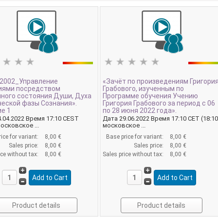
.2002_Управление
«Зачёт по произведениям Григори
иями посредством
Грабового, изученным по
ного состояния Души, Духа
Программе обучения Учению
ческой фазы Сознания».
Григория Грабового за период с 06
е 1
по 28 июня 2022 года».
.04.2022 Время 17:10 CEST
Дата 29.06.2022 Время 17:10 CET (18:1
московское ...
московское ...
ice for variant:
8,00 €
Base price for variant:
8,00 €
Sales price:
8,00 €
Sales price:
8,00 €
ice without tax:
8,00 €
Sales price without tax:
8,00 €
Product details
Product details