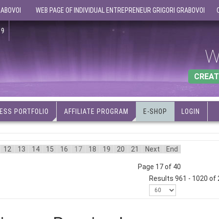
RABOVOI
WEB PAGE OF INDIVIDUAL ENTREPRENEUR GRIGORI GRABOVOI
19
W
CREAT
ESS PORTFOLIO
AFFILIATE PROGRAM
E-SHOP
LOGIN
12
13
14
15
16
17
18
19
20
21
Next
End
Page 17 of 40
Results 961 - 1020 of