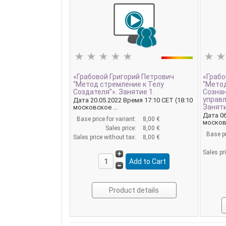
«Грабовой Григорий Петрович
«Грабо
“Метод стремление к Телу
“Мето
Создателя”». Занятие 1.
Созна
управл
Дата 20.05.2022 Время 17:10 CET (18:10
Заняти
московское ...
Дата 06
Base price for variant:
8,00 €
московс
Sales price:
8,00 €
Base pr
Sales price without tax:
8,00 €
Sales pr
Product details