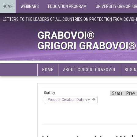
HOME
WEBINARS
EDUCATION PROGRAM
UNIVERSITY GRIGORI G
LETTERS TO THE LEADERS OF ALL COUNTRIES ON PROTECTION FROM COVID-
GRABOVOI®
GRIGORI GRABOVOI®
HOME
ABOUT GRIGORI GRABOVOI
BUSIN
Sort by
Start
Prev
Product Creation Date -/+