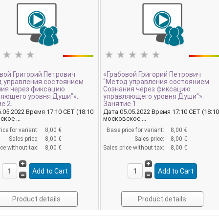
вой Григорий Петрович
«Грабовой Григорий Петрович
д управления состоянием
“Метод управления состоянием
ния через фиксацию
Сознания через фиксацию
яющего уровня Души”».
управляющего уровня Души”».
е 2.
Занятие 1.
.05.2022 Время 17:10 CET (18:10
Дата 05.05.2022 Время 17:10 CET (18:1
кое ...
московское ...
ice for variant:
8,00 €
Base price for variant:
8,00 €
Sales price:
8,00 €
Sales price:
8,00 €
ice without tax:
8,00 €
Sales price without tax:
8,00 €
Product details
Product details