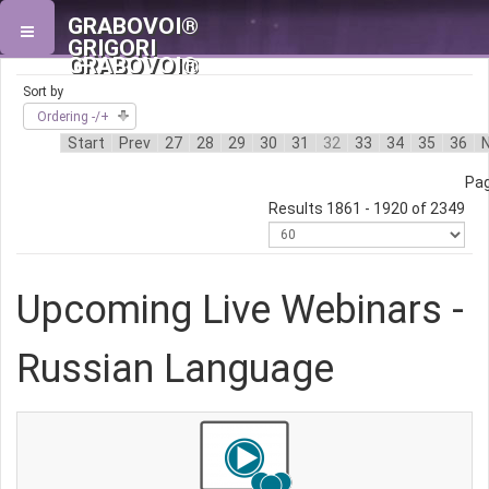
GRABOVOI®
GRIGORI
GRABOVOI®
Sort by
Ordering -/+
Start
Prev
27
28
29
30
31
32
33
34
35
36
Pag
Results 1861 - 1920 of 2349
Upcoming Live Webinars -
Russian Language