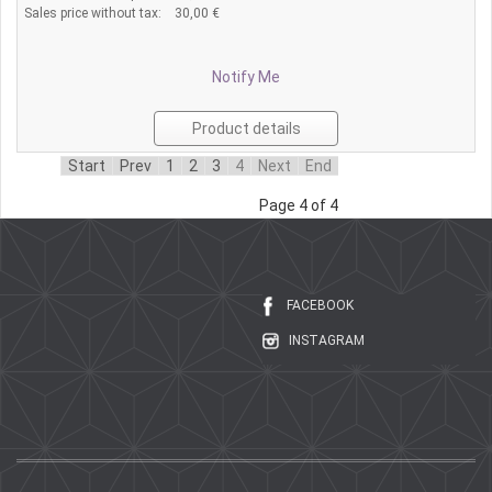
Sales price without tax:
30,00 €
Notify Me
Product details
Start
Prev
1
2
3
4
Next
End
Page 4 of 4
FACEBOOK
INSTAGRAM