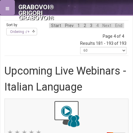
GRABOVOI®
GRIGORI
GRABOVOI®
Sort by
Start
Prev
1
2
3
4
Next
End
Ordering -/+
Page 4 of 4
Results 181 - 193 of 193
Upcoming Live Webinars -
Italian Language